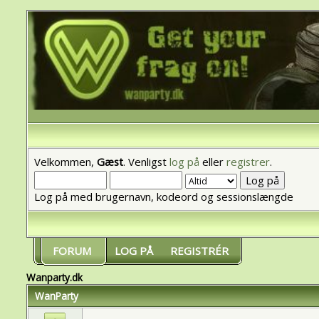
Velkommen,
Gæst
. Venligst
log på
eller
registrer
.
Log på med brugernavn, kodeord og sessionslængde
FORUM
LOG PÅ
REGISTRÉR
Wanparty.dk
WanParty