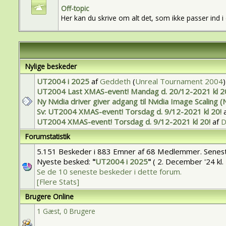
Off-topic
Her kan du skrive om alt det, som ikke passer ind 
Nylige beskeder
UT2004 i 2025
af
Geddeth
(
Unreal Tournament 2004
)
UT2004 Last XMAS-event! Mandag d. 20/12-2021 kl 2
Ny Nvidia driver giver adgang til Nvidia Image Scaling (N
Sv: UT2004 XMAS-event! Torsdag d. 9/12-2021 kl 20!
UT2004 XMAS-event! Torsdag d. 9/12-2021 kl 20!
af
D
Forumstatistik
5.151 Beskeder i 883 Emner af 68 Medlemmer. Sene
Nyeste besked:
"
UT2004 i 2025
"
( 2. December '24 kl. 
Se de 10 seneste beskeder i dette forum.
[Flere Stats]
Brugere Online
1 Gæst, 0 Brugere