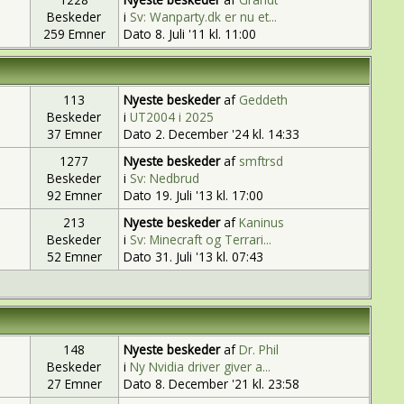
Beskeder
i
Sv: Wanparty.dk er nu et...
259 Emner
Dato 8. Juli '11 kl. 11:00
113
Nyeste beskeder
af
Geddeth
Beskeder
i
UT2004 i 2025
37 Emner
Dato 2. December '24 kl. 14:33
1277
Nyeste beskeder
af
smftrsd
Beskeder
i
Sv: Nedbrud
92 Emner
Dato 19. Juli '13 kl. 17:00
213
Nyeste beskeder
af
Kaninus
Beskeder
i
Sv: Minecraft og Terrari...
52 Emner
Dato 31. Juli '13 kl. 07:43
148
Nyeste beskeder
af
Dr. Phil
Beskeder
i
Ny Nvidia driver giver a...
27 Emner
Dato 8. December '21 kl. 23:58