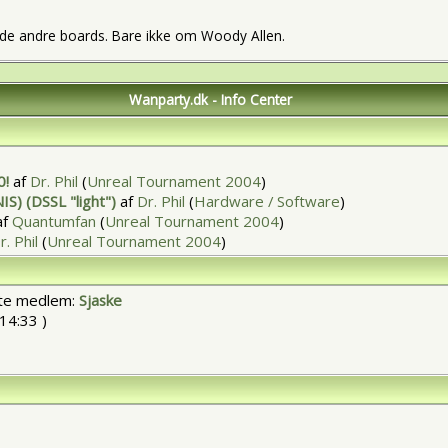
i de andre boards. Bare ikke om Woody Allen.
Wanparty.dk - Info Center
0!
af
Dr. Phil
(
Unreal Tournament 2004
)
IS) (DSSL "light")
af
Dr. Phil
(
Hardware / Software
)
af
Quantumfan
(
Unreal Tournament 2004
)
r. Phil
(
Unreal Tournament 2004
)
ste medlem:
Sjaske
14:33 )